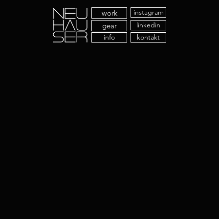
instagram
work
linkedin
gear
info
kontakt