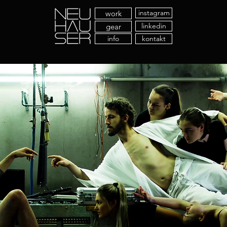
instagram
work
linkedin
gear
info
kontakt